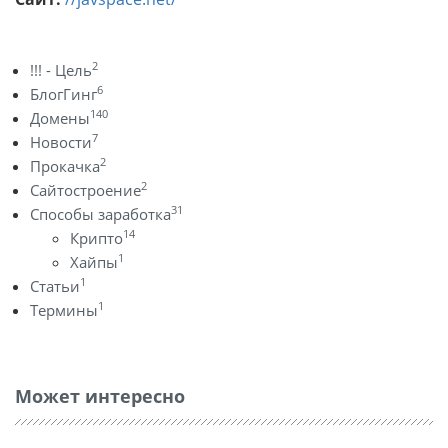
2
!!! - Цель
6
БлогГинг
140
Домены
7
Новости
2
Прокачка
2
Сайтостроение
31
Способы заработка
14
Крипто
1
Хайпы
1
Статьи
1
Термины
Может интересно