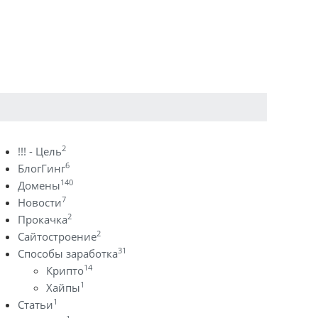
2
!!! - Цель
6
БлогГинг
140
Домены
7
Новости
2
Прокачка
2
Сайтостроение
31
Способы заработка
14
Крипто
1
Хайпы
1
Статьи