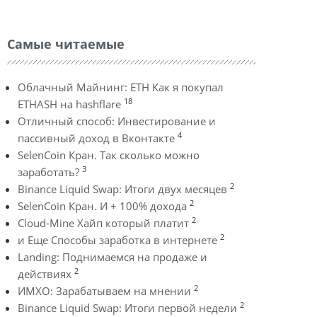
Самые читаемые
Облачный Майнинг: ETH Как я покупал
18
ETHASH на hashflare
Отличный способ: Инвестирование и
4
пассивный доход в Вконтакте
SelenCoin Кран. Так сколько можно
3
заработать?
2
Binance Liquid Swap: Итоги двух месяцев
2
SelenCoin Кран. И + 100% дохода
2
Cloud-Mine Хайп который платит
2
и Еще Способы заработка в интернете
Landing: Поднимаемся на продаже и
2
действиях
2
ИМХО: Зарабатываем на мнении
2
Binance Liquid Swap: Итоги первой недели