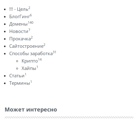
2
!!! - Цель
6
БлогГинг
140
Домены
7
Новости
2
Прокачка
2
Сайтостроение
31
Способы заработка
14
Крипто
1
Хайпы
1
Статьи
1
Термины
Может интересно