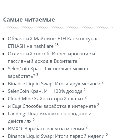
Самые читаемые
Облачный Майнинг: ETH Как я покупал
18
ETHASH на hashflare
Отличный способ: Инвестирование и
4
пассивный доход в Вконтакте
SelenCoin Кран. Так сколько можно
3
заработать?
2
Binance Liquid Swap: Итоги двух месяцев
2
SelenCoin Кран. И + 100% дохода
2
Cloud-Mine Хайп который платит
2
и Еще Способы заработка в интернете
Landing: Поднимаемся на продаже и
2
действиях
2
ИМХО: Зарабатываем на мнении
2
Binance Liquid Swap: Итоги первой недели