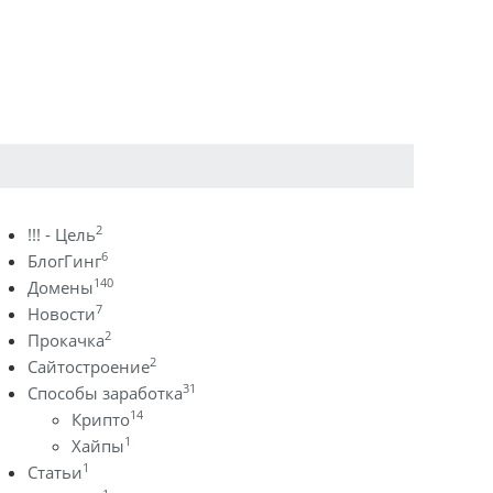
2
!!! - Цель
6
БлогГинг
140
Домены
7
Новости
2
Прокачка
2
Сайтостроение
31
Способы заработка
14
Крипто
1
Хайпы
1
Статьи