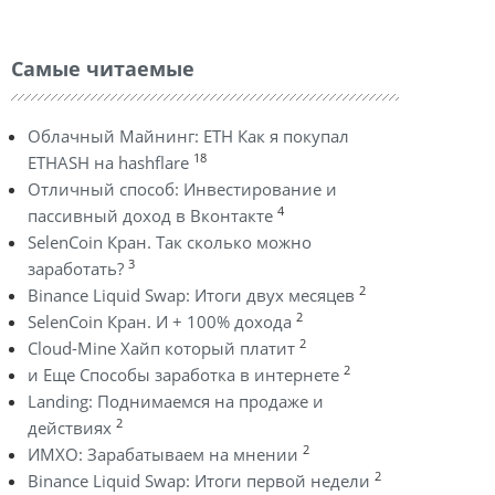
Самые читаемые
Облачный Майнинг: ETH Как я покупал
18
ETHASH на hashflare
Отличный способ: Инвестирование и
4
пассивный доход в Вконтакте
SelenCoin Кран. Так сколько можно
3
заработать?
2
Binance Liquid Swap: Итоги двух месяцев
2
SelenCoin Кран. И + 100% дохода
2
Cloud-Mine Хайп который платит
2
и Еще Способы заработка в интернете
Landing: Поднимаемся на продаже и
2
действиях
2
ИМХО: Зарабатываем на мнении
2
Binance Liquid Swap: Итоги первой недели