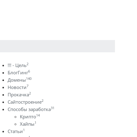
2
!!! - Цель
6
БлогГинг
140
Домены
7
Новости
2
Прокачка
2
Сайтостроение
31
Способы заработка
14
Крипто
1
Хайпы
1
Статьи