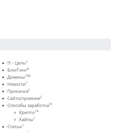
2
!!! - Цель
6
БлогГинг
140
Домены
7
Новости
2
Прокачка
2
Сайтостроение
31
Способы заработка
14
Крипто
1
Хайпы
1
Статьи