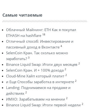
Самые читаемые
Облачный Майнинг: ETH Как я покупал
18
ETHASH на hashflare
Отличный способ: Инвестирование и
4
пассивный доход в Вконтакте
SelenCoin Кран. Так сколько можно
3
заработать?
2
Binance Liquid Swap: Итоги двух месяцев
2
SelenCoin Кран. И + 100% дохода
2
Cloud-Mine Хайп который платит
2
и Еще Способы заработка в интернете
Landing: Поднимаемся на продаже и
2
действиях
2
ИМХО: Зарабатываем на мнении
2
Binance Liquid Swap: Итоги первой недели