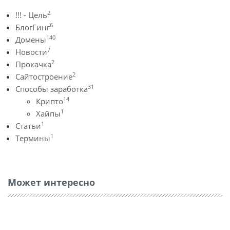
2
!!! - Цель
6
БлогГинг
140
Домены
7
Новости
2
Прокачка
2
Сайтостроение
31
Способы заработка
14
Крипто
1
Хайпы
1
Статьи
1
Термины
Может интересно