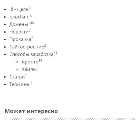
2
!!! - Цель
6
БлогГинг
140
Домены
7
Новости
2
Прокачка
2
Сайтостроение
31
Способы заработка
14
Крипто
1
Хайпы
1
Статьи
1
Термины
Может интересно