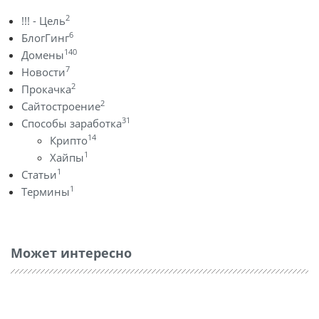
2
!!! - Цель
6
БлогГинг
140
Домены
7
Новости
2
Прокачка
2
Сайтостроение
31
Способы заработка
14
Крипто
1
Хайпы
1
Статьи
1
Термины
Может интересно