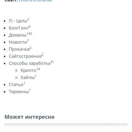
2
!!! - Цель
6
БлогГинг
140
Домены
7
Новости
2
Прокачка
2
Сайтостроение
31
Способы заработка
14
Крипто
1
Хайпы
1
Статьи
1
Термины
Может интересно