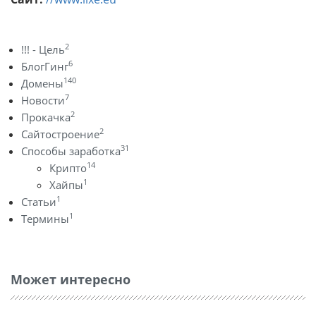
2
!!! - Цель
6
БлогГинг
140
Домены
7
Новости
2
Прокачка
2
Сайтостроение
31
Способы заработка
14
Крипто
1
Хайпы
1
Статьи
1
Термины
Может интересно