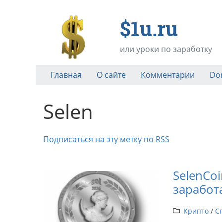
$1u.ru
или уроки по заработку
Главная
О сайте
Комментарии
Do
Selen
Подписаться на эту метку по RSS
SelenCo
заработ
Крипто
/
С