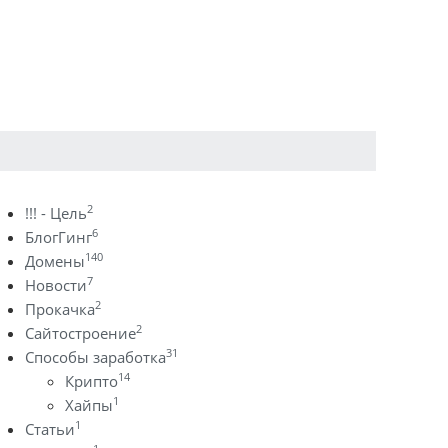
2
!!! - Цель
6
БлогГинг
140
Домены
7
Новости
2
Прокачка
2
Сайтостроение
31
Способы заработка
14
Крипто
1
Хайпы
1
Статьи