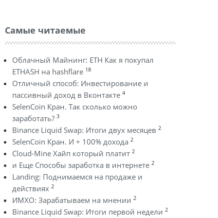
Самые читаемые
Облачный Майнинг: ETH Как я покупал
18
ETHASH на hashflare
Отличный способ: Инвестирование и
4
пассивный доход в Вконтакте
SelenCoin Кран. Так сколько можно
3
заработать?
2
Binance Liquid Swap: Итоги двух месяцев
2
SelenCoin Кран. И + 100% дохода
2
Cloud-Mine Хайп который платит
2
и Еще Способы заработка в интернете
Landing: Поднимаемся на продаже и
2
действиях
2
ИМХО: Зарабатываем на мнении
2
Binance Liquid Swap: Итоги первой недели