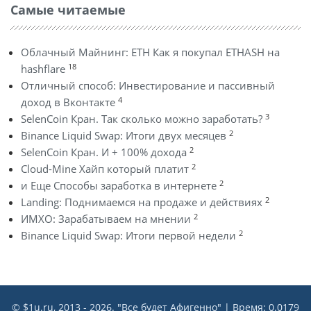
Самые читаемые
Облачный Майнинг: ETH Как я покупал ETHASH на
18
hashflare
Отличный способ: Инвестирование и пассивный
4
доход в Вконтакте
3
SelenCoin Кран. Так сколько можно заработать?
2
Binance Liquid Swap: Итоги двух месяцев
2
SelenCoin Кран. И + 100% дохода
2
Cloud-Mine Хайп который платит
2
и Еще Способы заработка в интернете
2
Landing: Поднимаемся на продаже и действиях
2
ИМХО: Зарабатываем на мнении
2
Binance Liquid Swap: Итоги первой недели
© $1u.ru, 2013 - 2026. "Все будет Афигенно" | Время: 0.0179