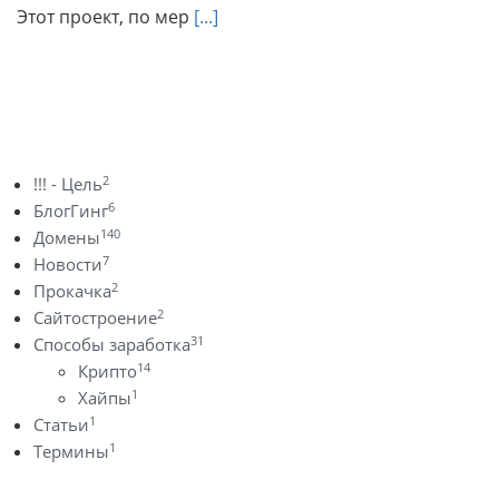
Этот проект, по мер
[...]
2
!!! - Цель
6
БлогГинг
140
Домены
7
Новости
2
Прокачка
2
Сайтостроение
31
Способы заработка
14
Крипто
1
Хайпы
1
Статьи
1
Термины