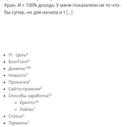
Кран. И + 100% дохода. У меня показатели не то что-
бы супер, но для начала и т
[...]
2
!!! - Цель
6
БлогГинг
140
Домены
7
Новости
2
Прокачка
2
Сайтостроение
31
Способы заработка
14
Крипто
1
Хайпы
1
Статьи
1
Термины