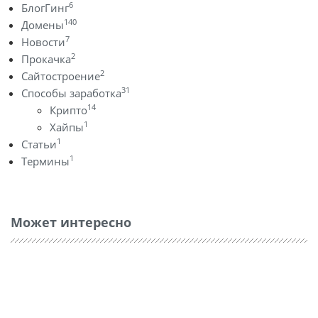
6
БлогГинг
140
Домены
7
Новости
2
Прокачка
2
Сайтостроение
31
Способы заработка
14
Крипто
1
Хайпы
1
Статьи
1
Термины
Может интересно