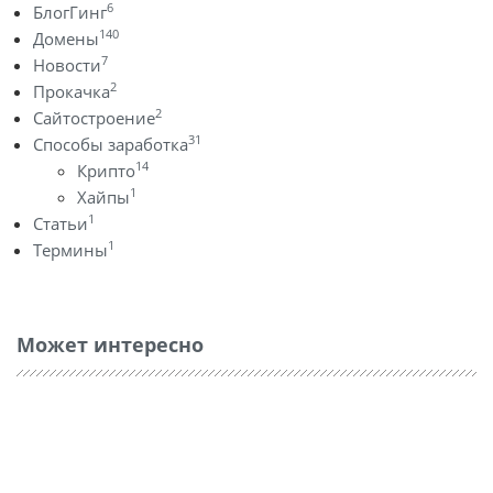
6
БлогГинг
140
Домены
7
Новости
2
Прокачка
2
Сайтостроение
31
Способы заработка
14
Крипто
1
Хайпы
1
Статьи
1
Термины
Может интересно